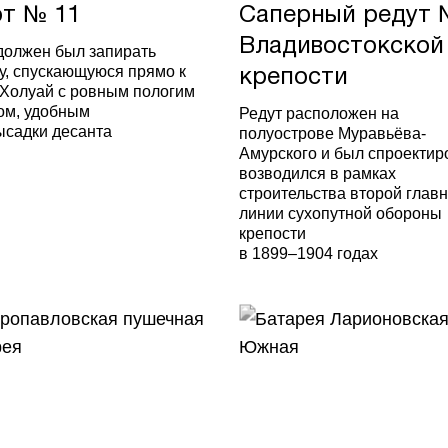
т № 11
Саперный редут 
Владивостокской
должен был запирать
у, спускающуюся прямо к
крепости
 Холуай с ровным пологим
ом, удобным
Редут расположен на
ысадки десанта
полуострове Муравьёва-
Амурского и был спроектир
возводился в рамках
строительства второй глав
линии сухопутной обороны
крепости
в 1899–1904 годах