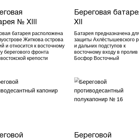
еговая
Береговая батар
арея № XIII
XII
овая батарея расположена
Батарея предназначена дл
луострове Житкова острова
защиты Ахлёстышевского 
ий и относится к восточному
и дальних подступов к
у берегового фронта
восточному входу в пролив
востокской крепости
Босфор Восточный
еговой
Береговой