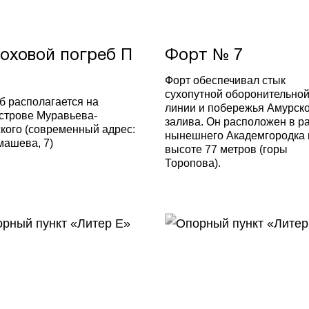
оховой погреб П
Форт № 7
Форт обеспечивал стык
сухопутной оборонительно
б располагается на
линии и побережья Амурск
строве Муравьева-
залива. Он расположен в р
кого (современный адрес:
нынешнего Академгородка 
машева, 7)
высоте 77 метров (горы
Торопова).