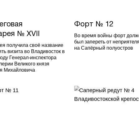
еговая
Форт № 12
арея № XVII
Во время войны форт долж
был запереть от неприятел
ея получила своё название
на Сапёрный полуостров
ять визита во Владивосток в
году Генерал-инспектора
лерии Великого князя
я Михайловича