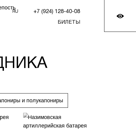
+7 (924) 128-40-08
RU
БИЛЕТЫ
ДНИКА
апониры и полукапониры