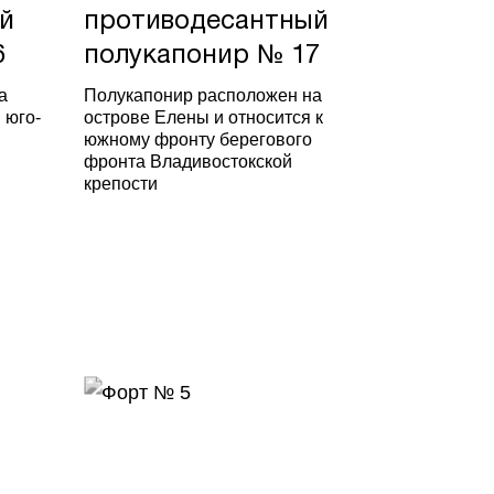
й
противодесантный
6
полукапонир № 17
а
Полукапонир расположен на
 юго-
острове Елены и относится к
южному фронту берегового
фронта Владивостокской
крепости