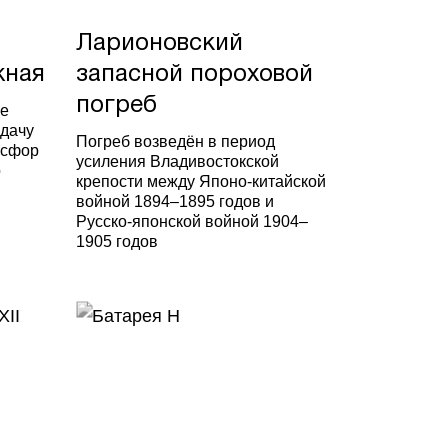
Ларионовский
жная
запасной пороховой
погреб
не
дачу
Погреб возведён в период
осфор
усиления Владивостокской
о
крепости между Японо-китайской
войной 1894–1895 годов и
Русско-японской войной 1904–
1905 годов