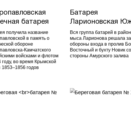
ропавловская
Батарея
ечная батарея
Ларионовская Ю
ея получила название
Вся группа батарей в райо
павловской в память о
мыса Ларионова решала за
ческой обороне
обороны входа в пролив Б
павловска-Камчатского
Восточный и бухту Новик с
йскими войсками и флотом
стороны Амурского залива
4 году, во время Крымской
 1853–1856 годов