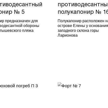
тиводесантный
противодесантны
онир № 5
полукапонир № 1
ир предназначен для
Полукапонир расположен н
водесантной обороны
острове Елены у основания
тышевского пляжа
западного склона горы
Ларионова