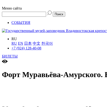
Меню сайта
СОБЫТИЯ
RU
RU
EN
日本
中文
한국어
+7 (924) 128-40-08
БИЛЕТЫ
Форт Муравьёва-Амурского. 