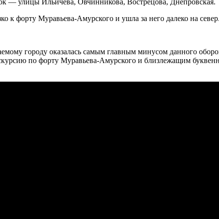
ок — улицы Ильичева, Овчинникова, Вострецова, Днепровская.
зко к форту Муравьева-Амурского и ушла за него далеко на север
емому городу оказалась самым главным минусом данного оборон
кскурсию по форту Муравьева-Амурского и близлежащим буквенн