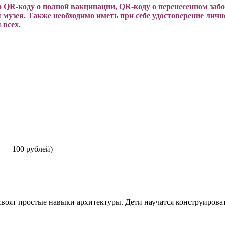
о QR-коду о полной вакцинации, QR-коду о перенесенном заб
 музея. Также необходимо иметь при себе удостоверение лично
 всех.
т — 100 рублей)
своят простые навыки архитектуры. Дети научатся конструирова