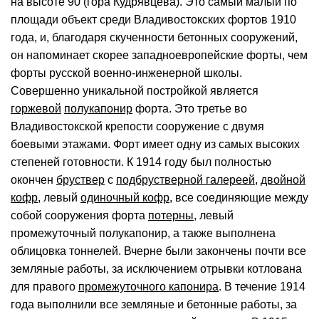
на высоте 90 (гора Кудрявцева). Это самый малый по
площади объект среди Владивостокских фортов 1910
года, и, благодаря скученности бетонных сооружений,
он напоминает скорее западноевропейские форты, чем
форты русской военно-инженерной школы.
Совершенно уникальной постройкой является
горжевой
полукапонир
форта. Это третье во
Владивостокской крепости сооружение с двумя
боевыми этажами. Форт имеет одну из самых высоких
степеней готовности. К 1914 году был полностью
окончен
бруствер
с
подбрустверной галереей
,
двойной
кофр
, левый
одиночный кофр
, все соединяющие между
собой сооружения форта
потерны
, левый
промежуточный полукапонир, а также выполнена
облицовка тоннелей. Вчерне были закончены почти все
земляные работы, за исключением отрывки котлована
для правого
промежуточного капонира
. В течение 1914
года выполнили все земляные и бетонные работы, за