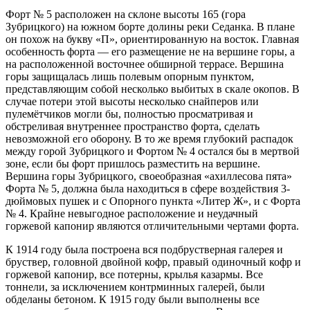
Форт № 5 расположен на склоне высоты 165 (гора
Зубрицкого) на южном борте долины реки Седанка. В плане
он похож на букву «П», ориентированную на восток. Главная
особенность форта — его размещение не на вершине горы, а
на расположенной восточнее обширной террасе. Вершина
горы защищалась лишь полевым опорным пунктом,
представляющим собой несколько выбитых в скале окопов. В
случае потери этой высоты несколько снайперов или
пулемётчиков могли бы, полностью просматривая и
обстреливая внутреннее пространство форта, сделать
невозможной его оборону. В то же время глубокий распадок
между горой Зубрицкого и Фортом № 4 остался бы в мертвой
зоне, если бы форт пришлось разместить на вершине.
Вершина горы Зубрицкого, своеобразная «ахиллесова пята»
Форта № 5, должна была находиться в сфере воздействия 3-
дюймовых пушек и с Опорного пункта «Литер Ж», и с Форта
№ 4. Крайне невыгодное расположение и неудачный
горжевой капонир являются отличительными чертами форта.
К 1914 году была построена вся подбрустверная галерея и
бруствер, головной двойной кофр, правый одиночный кофр и
горжевой капонир, все потерны, крылья казармы. Все
тоннели, за исключением контрминных галерей, были
обделаны бетоном. К 1915 году были выполнены все