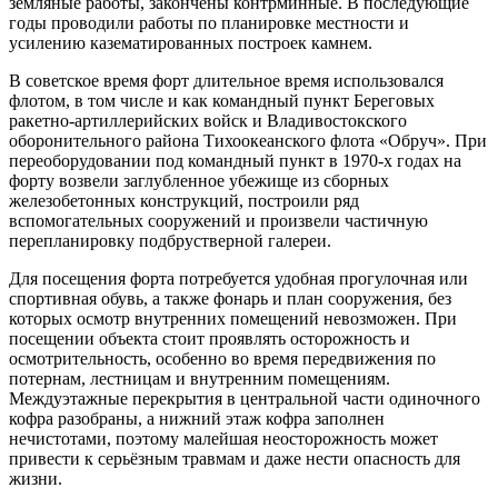
земляные работы, закончены контрминные. В последующие
годы проводили работы по планировке местности и
усилению казематированных построек камнем.
В советское время форт длительное время использовался
флотом, в том числе и как командный пункт Береговых
ракетно-артиллерийских войск и Владивостокского
оборонительного района Тихоокеанского флота «Обруч». При
переоборудовании под командный пункт в 1970-х годах на
форту возвели заглубленное убежище из сборных
железобетонных конструкций, построили ряд
вспомогательных сооружений и произвели частичную
перепланировку подбрустверной галереи.
Для посещения форта потребуется удобная прогулочная или
спортивная обувь, а также фонарь и план сооружения, без
которых осмотр внутренних помещений невозможен. При
посещении объекта стоит проявлять осторожность и
осмотрительность, особенно во время передвижения по
потернам, лестницам и внутренним помещениям.
Междуэтажные перекрытия в центральной части одиночного
кофра разобраны, а нижний этаж кофра заполнен
нечистотами, поэтому малейшая неосторожность может
привести к серьёзным травмам и даже нести опасность для
жизни.