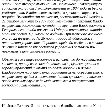
барон Корф телеграммою на имя Временного Командующего
войсками округа от 7 октября минувшего 1887 года за № 573
уведомил, что Владивосток возведен в крепость третьего
разряда. Высочайшими приказами, состоявшимися 3 ноября и
21 декабря минувшего 1887 года, назначены: полковник Кладо
исправлять должность коменданта крепости Владивостока и
Генерального штаба полковник Надаров начальником штаба
этой крепости. Приказом по войскам Приамурского военного
округа 22 февраля за № 26 порт и город Владивосток в
отношении управления обороною впредь до введения в полное
действие штатов крепостного управления оставлен по-
прежнему в полном моем ведении…
Объявляя все вышеизложенное к исполнению до кого таковое
касается, прошу всех господ начальников, существующих в
городе управлений и команд по делам обороны и делам
Владивостокского гарнизона, обращаться непосредственно к
исправляющему должность коменданта крепости, и только в
особо важных случаях докладывать мне в присутствии
господина Коменданта…».
На фото: Батарея Иннокентьевская. 6-дюймовая пушка Канэ