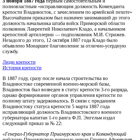
3 ноября 1887 года
первым самостоятельным и
полновластным «исправляющим должность Коменданта
крепости Владивосток, с зачислением по армейской пехоте»
Высочайшим приказом был назначен занимавший до этого
должность начальника штаба войск Приморской области
полковник Лаврентий Николаевич Кладо, а начальником
крепостной артиллерии — подполковник М.И. Стрижев.
Незадолго до этого, 12 октября 1887 года Кладо было
объявлено Монаршее благоволение за отлично-усердную
службу.
Люди крепости
История крепости
В 1887 году, сразу после начала строительства во
Владивостоке современной военно-морской базы,
Владивосток был возведен в статус крепости 3-го разряда,
однако формирование органов управления крепости по
полному штату задерживалось. В связи с приданием
Владивостоку статуса крепости 5 марта 1887 года
исправляющий должность Владивостокского военного
губернатора капитан 1-го ранга Ф.П. Энгельм издал
следующий приказ за № 22:
«Генерал-Губернатор Приамурского края и Командующий
войсками Приамурского военного округа Генерал-Адъютант