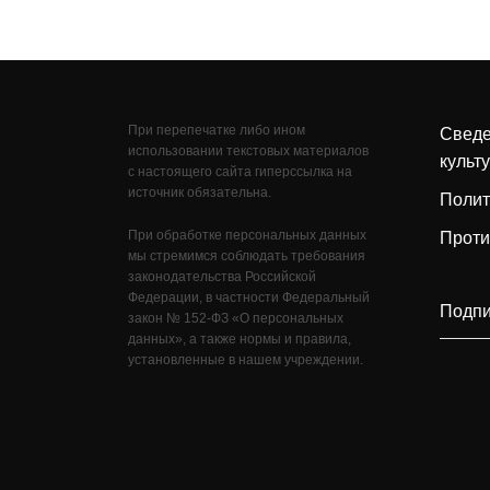
При перепечатке либо ином
Сведе
использовании текстовых материалов
культ
с настоящего сайта гиперссылка на
источник обязательна.
Полит
При обработке персональных данных
Проти
мы стремимся соблюдать требования
законодательства Российской
Федерации, в частности Федеральный
закон № 152-ФЗ «О персональных
данных», а также нормы и правила,
установленные в нашем учреждении.