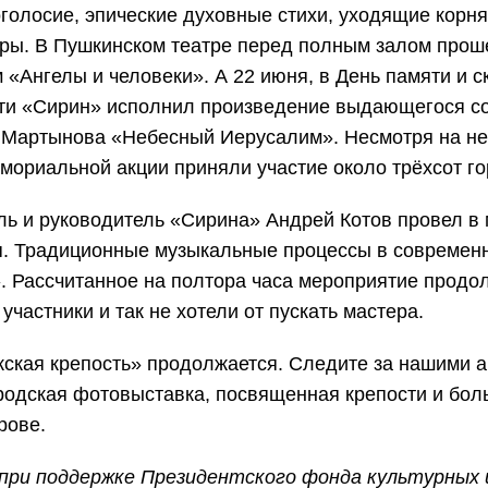
оголосие, эпические духовные стихи, уходящие корн
туры. В Пушкинском театре перед полным залом прош
м «Ангелы и
человеки
». А 22 июня, в День памяти и 
ти «Сирин» исполнил произведение выдающегося со
 Мартынова «Небесный Иерусалим». Несмотря на не
емориальной акции приняли участие
около
трёх
сот г
ль и руководитель «Сирина» Андрей Котов провел в 
я. Традиционные музыкальные процессы в современн
».
Рассчитанное на полтора часа мероприятие продо
участники и так не хотели от пускать мастера.
ская крепость» продолжается. Следите за нашими 
родская фотовыставка, посвященная крепости и бол
рове.
при поддержке Президентского фонда культурных 