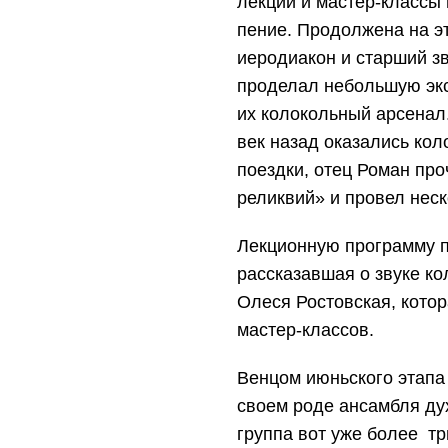
лекции и мастер-классы 
пение. Пр
одолжена
на э
иеродиакон и старший з
проделал небольшую экс
их колокольный арсенал
век назад оказались ко
поез
дки, отец Роман про
реликвий» и провел неск
Лекционную программу п
рассказавшая о звуке ко
Олеся Ростовская, кото
мастер-классов.
Венцом июньского этапа
своем роде ансамбля дух
группа вот уже более т