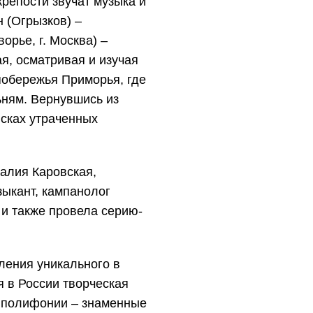
крепости звучат музыка и
н (Огрызков) –
орье, г. Москва) –
я, осматривая и изучая
побережья Приморья, где
ьням.
Вернувшись из
исках утраченных
тал
и
я
Каровская
,
зыкант,
кампанолог
и также провела серию-
ления уникального в
я в России творческая
й полифонии – знаменные