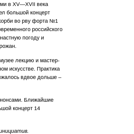
ями в
XV
—
XVII
века
ел большой концерт
скорби во рву форта №1
временного российского
настную погоду и
орожан.
музее лекцию и мастер-
ом искусстве. Практика
лжалось вдвое дольше –
анонсами. Ближайшие
ьшой концерт 14
инициатив.