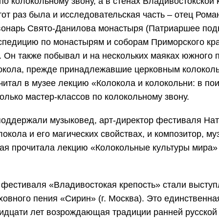
по колокольному звону, а в стенах Владивостокской 
тот
раз
была
и исследовательская
часть – отец Рома
вонарь Свято-
Данилова
монасты
ря (Патриаршее подв
педицию по монастырям и соборам Приморского кра
.
Он также побывал и на нескольких маяках южного 
локола, прежде принадлежавшие церковным колокол
читал в музее лекцию «Колокола и колокольни: в по
олько мастер-классов по колокольному звону.
оддержали музыковед, арт-директор фестиваля На
локола и его магических свойствах, и композитор, му
рая прочитала лекцию «Колокольные культуры мира» 
 фестиваля «
Владивостокая
крепость»
стали выступ
овного пения «Сирин» (г. Москва). Это единственна
ридцати лет возрождающая традиции ранней русско