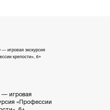
0 — игровая
урсия «Профессии
ости», 6+