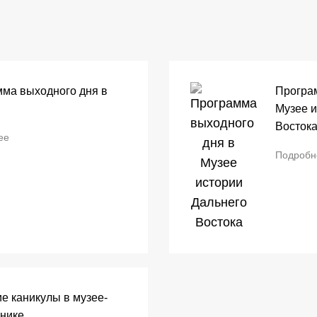
ма выходного дня в
Програ
Музее и
Восток
ее
Подробн
е каникулы в музее-
нике