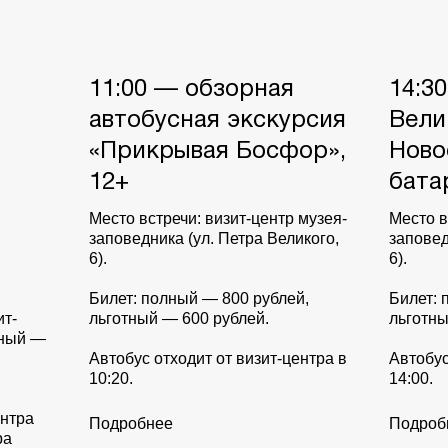
11:00 — обзорная
14:3
автобусная экскурсия
Вели
«Прикрывая Босфор»,
Ново
12+
бата
Место встречи: визит-центр музея-
Место в
заповедника (ул. Петра Великого,
заповед
6).
6).
Билет: полный — 800 рублей,
Билет: 
ит-
льготный — 600 рублей.
льготны
лный —
Автобус отходит от визит-центра в
Автобус
10:20.
14:00.
ентра
Подробнее
Подроб
ра