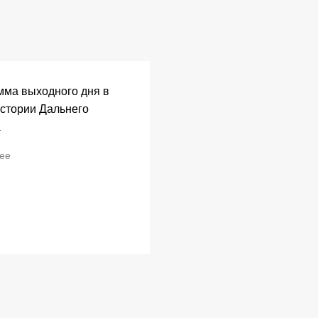
мма выходного дня в
стории Дальнего
а
ее