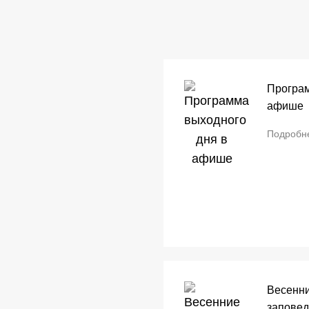
Програм
афише
Подробн
Весенни
заповед