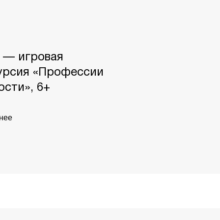
0 — игровая
урсия «Профессии
ости», 6+
нее