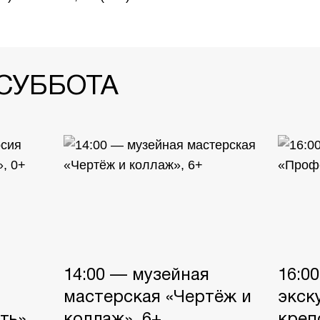
 СУББОТА
14:00 — музейная
16:0
мастерская «Чертёж и
экск
ть»,
коллаж», 6+
креп