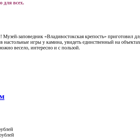
 для всех.
х! Музей-заповедник «Владивостокская крепость» приготовил д
 в настольные игры у камина, увидеть единственный на объекта
жно весело, интересно и с пользой.
ям
рублей
 рублей