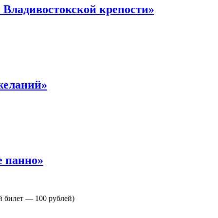
 Владивостокской крепости»
желаний»
е панно»
й билет — 100 рублей)