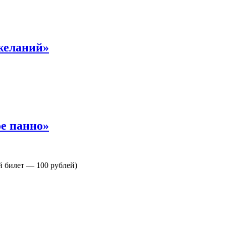
желаний»
е панно»
й билет — 100 рублей)